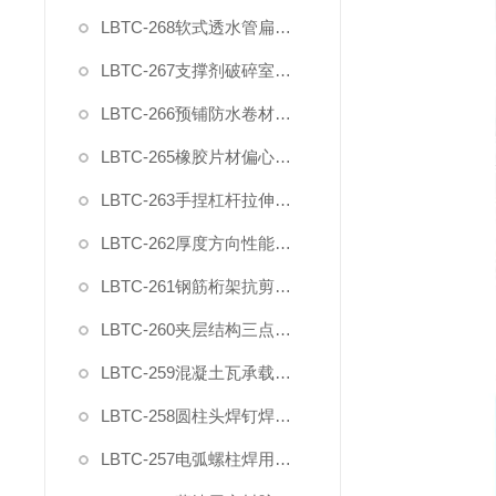
LBTC-268软式透水管扁平耐压力试验压具夹具
LBTC-267支撑剂破碎室测试装置
LBTC-266预铺防水卷材与后浇混凝土剥离强度试验夹具
LBTC-265橡胶片材偏心夹具
LBTC-263手捏杠杆拉伸橡塑夹具
LBTC-262厚度方向性能钢板拉伸试验夹具
LBTC-261钢筋桁架抗剪夹具
LBTC-260夹层结构三点弯曲试验装置夹具
LBTC-259混凝土瓦承载力试验夹具
LBTC-258圆柱头焊钉焊接端拉力试验夹具
LBTC-257电弧螺柱焊用圆柱头焊钉弯曲夹具