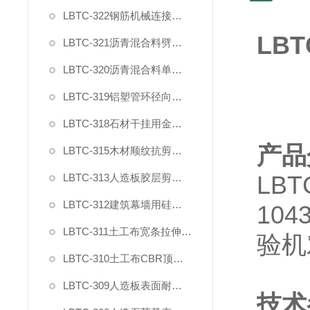
LBTC-322钢筋机械连接残余变形测量仪
LBT
LBTC-321沥青混合料劈裂夹具
LBTC-320沥青混合料单轴压缩夹具
LBTC-319铝塑管环径向拉力夹具
LBTC-318石材干挂用金属挂件拉拔强度试验夹具
产品
LBTC-315木材顺纹抗剪强度测试夹具
LBT
LBTC-313人造板胶层剪切强度夹具
LBTC-312建筑幕墙用硅酮结构密封胶剪切强度夹具
104
LBTC-311土工布宽条拉伸试验专用引伸计
验机
LBTC-310土工布CBR顶破强力夹具
LBTC-309人造板表面耐冷热循环性能测定
技术