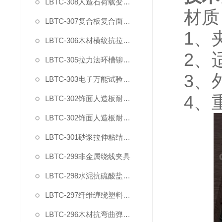
LBTC-308人造石荷载变形试验夹具
材质
LBTC-307复合板复合面剪切强度试验夹具
1
、
LBTC-306木材横纹抗拉强度试验夹具
2
、
LBTC-305拉力法环槽铆钉连接副拉脱试验夹具
3
、
LBTC-303电子万能试验机薄膜气动夹具
4
、
LBTC-302饰面人造板耐开裂钻孔夹具
LBTC-302饰面人造板耐开裂固定夹具
LBTC-301砂浆拉伸粘结强度用下夹具
LBTC-299非金属绕线夹具
LBTC-298水泥抗硫酸盐侵蚀抗折夹具
LBTC-297纤维缠绕塑料环形试样拉力盘装置
LBTC-296木材抗弯曲弹性模量强度试验夹具