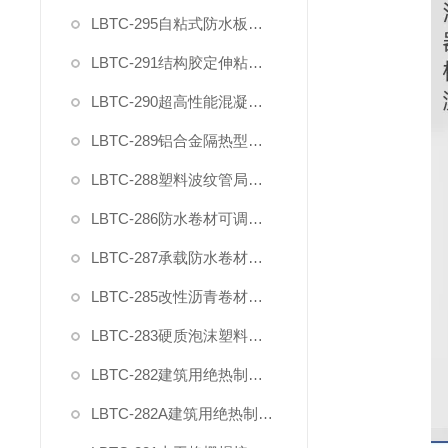
LBTC-295自粘式防水板粘接性能试验装置
LBTC-291结构胶定伸粘结性夹具
LBTC-290超高性能混凝土轴向抗拉夹具
LBTC-289铝合金隔热型材抗剪夹具
LBTC-288塑料波纹管局部横向荷载压头夹具
LBTC-286防水卷材可调钉杆撕裂夹具
LBTC-287承载防水卷材正拉强度模具
LBTC-285改性沥青卷材防水涂料剪切性能夹具
LBTC-283硬质泡沫塑料拉伸试验夹具（2025新标准）
LBTC-282建筑用绝热制品剪切夹具(单试样)
LBTC-282A建筑用绝热制品剪切夹具(2型双试样)