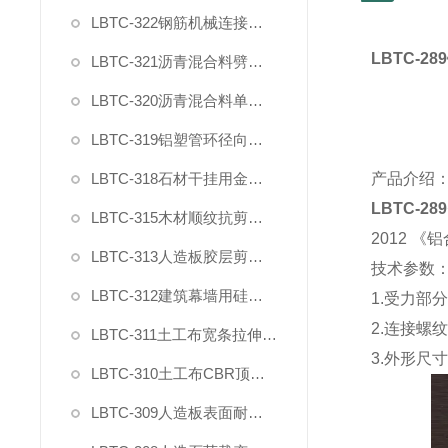
LBTC-322钢筋机械连接残余变形测量仪
LBTC-289
LBTC-321沥青混合料劈裂夹具
LBTC-320沥青混合料单轴压缩夹具
LBTC-319铝塑管环径向拉力夹具
LBTC-318石材干挂用金属挂件拉拔强度试验夹具
产品介绍
LBTC-289
LBTC-315木材顺纹抗剪强度测试夹具
2012
《铝
LBTC-313人造板胶层剪切强度夹具
技术参数
LBTC-312建筑幕墙用硅酮结构密封胶剪切强度夹具
1.
受力部分
2.
连接螺
LBTC-311土工布宽条拉伸试验专用引伸计
3.
外形尺
LBTC-310土工布CBR顶破强力夹具
LBTC-309人造板表面耐冷热循环性能测定