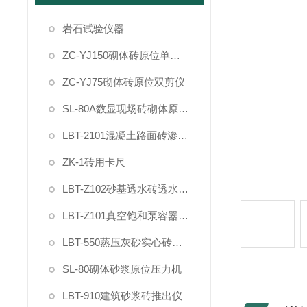
岩石试验仪器
ZC-YJ150砌体砖原位单剪仪
ZC-YJ75砌体砖原位双剪仪
SL-80A数显现场砖砌体原位压力机
LBT-2101混凝土路面砖渗透率测试仪
ZK-1砖用卡尺
LBT-Z102砂基透水砖透水速率测试仪
LBT-Z101真空饱和泵容器装置试验桶
LBT-550蒸压灰砂实心砖干燥收缩率快速试验仪装置
SL-80砌体砂浆原位压力机
LBT-910建筑砂浆砖推出仪