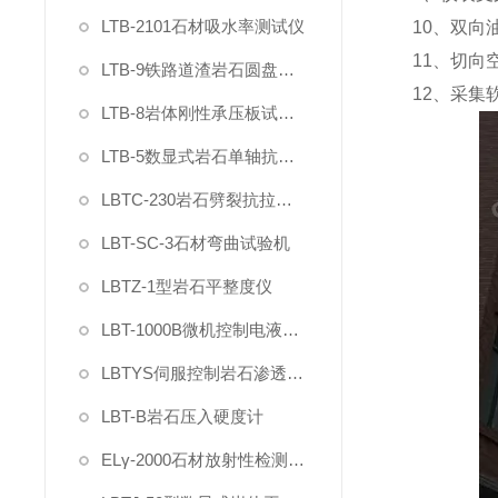
LTB-2101石材吸水率测试仪
10
、双向
11
、切向
LTB-9铁路道渣岩石圆盘耐磨硬度试验机
12
、采集
LTB-8岩体刚性承压板试验仪
LTB-5数显式岩石单轴抗压强度试验机
LBTC-230岩石劈裂抗拉强度夹具
LBT-SC-3石材弯曲试验机
LBTZ-1型岩石平整度仪
LBT-1000B微机控制电液伺服岩石三轴仪
LBTYS伺服控制岩石渗透分析仪
LBT-B岩石压入硬度计
ELγ-2000石材放射性检测仪（智能γ辐射分析仪）