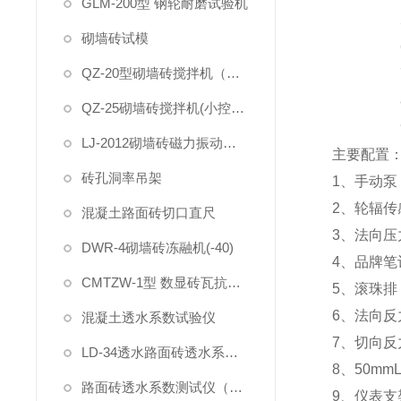
GLM-200型 钢轮耐磨试验机
砌墙砖试模
QZ-20型砌墙砖搅拌机（大控制器）
QZ-25砌墙砖搅拌机(小控制器)
LJ-2012砌墙砖磁力振动台(抛光)-喷漆
主要配置
砖孔洞率吊架
1
、手动泵
2
、轮辐传
混凝土路面砖切口直尺
3
、法向压
DWR-4砌墙砖冻融机(-40)
4
、品牌笔
CMTZW-1型 数显砖瓦抗折试验机
5
、滚珠排
6
、法向反
混凝土透水系数试验仪
7
、切向反
LD-34透水路面砖透水系数试验装置
8
、
50mm
路面砖透水系数测试仪（一体式）
9
、仪表支