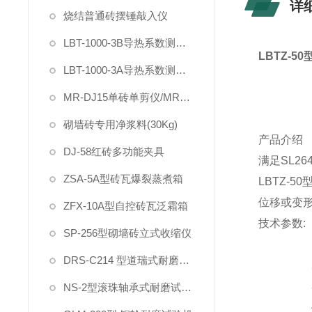
详
烧结普通砖摆锤敲入仪
LBT-1000-3B导热系数测定仪（电动加载试件）
LBTZ-50
LBT-1000-3A导热系数测定仪
MR-DJ15单砖单剪仪/MR-DYS75单砖原位双剪仪
砌墙砖专用净浆料(30Kg)
产品介绍
DJ-58红砖多功能夹具
满足
SL264
ZSA-5A型砖瓦爆裂蒸煮箱
LBTZ-50
位移或变
ZFX-10A型自控砖瓦泛霜箱
技术参数
:
SP-256型砌墙砖立式收缩仪
DRS-C214 型道瑞式耐磨试验机
NS-2型滚珠轴承式耐磨试验机