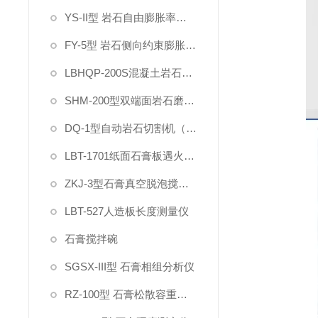
YS-II型 岩石自由膨胀率试验仪
FY-5型 岩石侧向约束膨胀试验仪
LBHQP-200S混凝土岩石双刀切割磨平一体机
SHM-200型双端面岩石磨石机
DQ-1型自动岩石切割机（双刀）
LBT-1701纸面石膏板遇火稳定性测试仪
ZKJ-3型石膏真空脱泡搅拌机
LBT-527人造板长度测量仪
石膏搅拌碗
SGSX-III型 石膏相组分析仪
RZ-100型 石膏松散容重测定仪