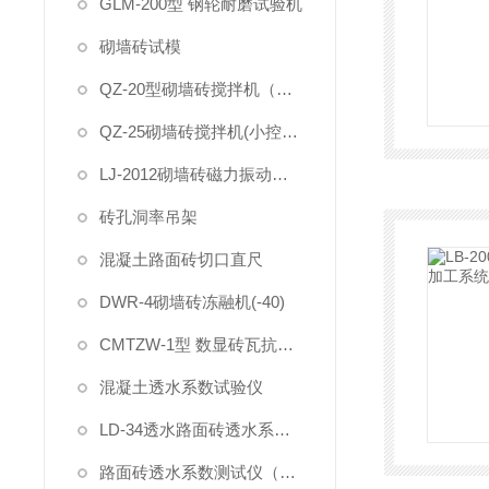
GLM-200型 钢轮耐磨试验机
砌墙砖试模
QZ-20型砌墙砖搅拌机（大控制器）
QZ-25砌墙砖搅拌机(小控制器)
LJ-2012砌墙砖磁力振动台(抛光)-喷漆
砖孔洞率吊架
混凝土路面砖切口直尺
DWR-4砌墙砖冻融机(-40)
CMTZW-1型 数显砖瓦抗折试验机
混凝土透水系数试验仪
LD-34透水路面砖透水系数试验装置
路面砖透水系数测试仪（一体式）