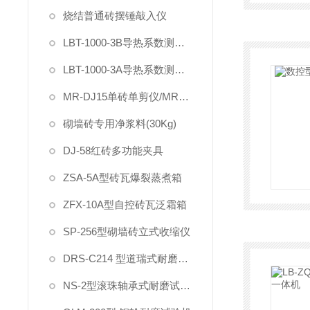
烧结普通砖摆锤敲入仪
LBT-1000-3B导热系数测定仪（电动加载试件）
LBT-1000-3A导热系数测定仪
MR-DJ15单砖单剪仪/MR-DYS75单砖原位双剪仪
砌墙砖专用净浆料(30Kg)
DJ-58红砖多功能夹具
ZSA-5A型砖瓦爆裂蒸煮箱
ZFX-10A型自控砖瓦泛霜箱
SP-256型砌墙砖立式收缩仪
DRS-C214 型道瑞式耐磨试验机
NS-2型滚珠轴承式耐磨试验机