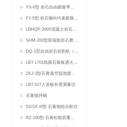
YS-II型 岩石自由膨胀率试验仪
FY-5型 岩石侧向约束膨胀试验仪
LBHQP-200S混凝土岩石双刀切割磨平一体机
SHM-200型双端面岩石磨石机
DQ-1型自动岩石切割机（双刀）
LBT-1701纸面石膏板遇火稳定性测试仪
ZKJ-3型石膏真空脱泡搅拌机
LBT-527人造板长度测量仪
石膏搅拌碗
SGSX-III型 石膏相组分析仪
RZ-100型 石膏松散容重测定仪