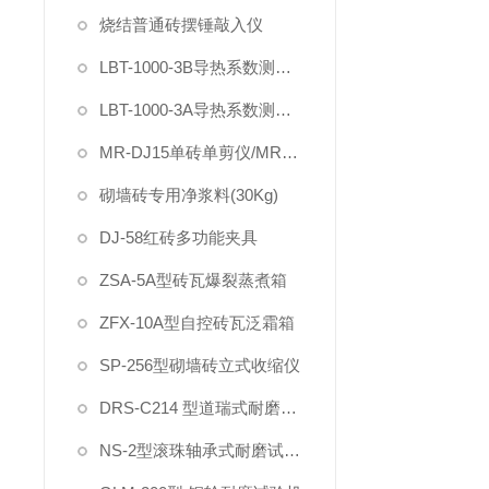
烧结普通砖摆锤敲入仪
LBT-1000-3B导热系数测定仪（电动加载试件）
LBT-1000-3A导热系数测定仪
MR-DJ15单砖单剪仪/MR-DYS75单砖原位双剪仪
砌墙砖专用净浆料(30Kg)
DJ-58红砖多功能夹具
ZSA-5A型砖瓦爆裂蒸煮箱
ZFX-10A型自控砖瓦泛霜箱
SP-256型砌墙砖立式收缩仪
DRS-C214 型道瑞式耐磨试验机
NS-2型滚珠轴承式耐磨试验机