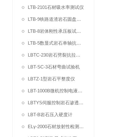
LTB-2101石材吸水率测试仪
LTB-9铁路道渣岩石圆盘耐磨硬度试验机
LTB-8岩体刚性承压板试验仪
LTB-5数显式岩石单轴抗压强度试验机
LBTC-230岩石劈裂抗拉强度夹具
LBT-SC-3石材弯曲试验机
LBTZ-1型岩石平整度仪
LBT-1000B微机控制电液伺服岩石三轴仪
LBTYS伺服控制岩石渗透分析仪
LBT-B岩石压入硬度计
ELγ-2000石材放射性检测仪（智能γ辐射分析仪）