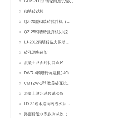
GLM-200型 钢轮耐磨试验机
砌墙砖试模
QZ-20型砌墙砖搅拌机（大控制器）
QZ-25砌墙砖搅拌机(小控制器)
LJ-2012砌墙砖磁力振动台(抛光)-喷漆
砖孔洞率吊架
混凝土路面砖切口直尺
DWR-4砌墙砖冻融机(-40)
CMTZW-1型 数显砖瓦抗折试验机
混凝土透水系数试验仪
LD-34透水路面砖透水系数试验装置
路面砖透水系数测试仪（一体式）