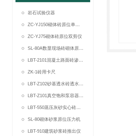
岩石试验仪器
ZC-YJ150砌体砖原位单剪仪
ZC-YJ75砌体砖原位双剪仪
SL-80A数显现场砖砌体原位压力机
LBT-2101混凝土路面砖渗透率测试仪
ZK-1砖用卡尺
LBT-Z102砂基透水砖透水速率测试仪
LBT-Z101真空饱和泵容器装置试验桶
LBT-550蒸压灰砂实心砖干燥收缩率快速试验仪装置
SL-80砌体砂浆原位压力机
LBT-910建筑砂浆砖推出仪