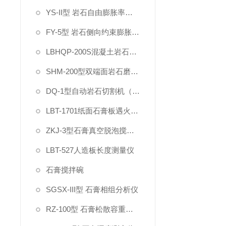
YS-II型 岩石自由膨胀率试验仪
FY-5型 岩石侧向约束膨胀试验仪
LBHQP-200S混凝土岩石双刀切割磨平一体机
SHM-200型双端面岩石磨石机
DQ-1型自动岩石切割机（双刀）
LBT-1701纸面石膏板遇火稳定性测试仪
ZKJ-3型石膏真空脱泡搅拌机
LBT-527人造板长度测量仪
石膏搅拌碗
SGSX-III型 石膏相组分析仪
RZ-100型 石膏松散容重测定仪