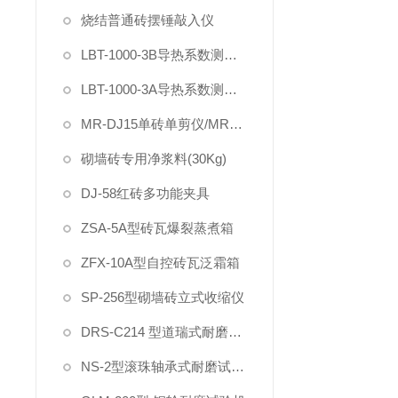
烧结普通砖摆锤敲入仪
LBT-1000-3B导热系数测定仪（电动加载试件）
LBT-1000-3A导热系数测定仪
MR-DJ15单砖单剪仪/MR-DYS75单砖原位双剪仪
砌墙砖专用净浆料(30Kg)
DJ-58红砖多功能夹具
ZSA-5A型砖瓦爆裂蒸煮箱
ZFX-10A型自控砖瓦泛霜箱
SP-256型砌墙砖立式收缩仪
DRS-C214 型道瑞式耐磨试验机
NS-2型滚珠轴承式耐磨试验机