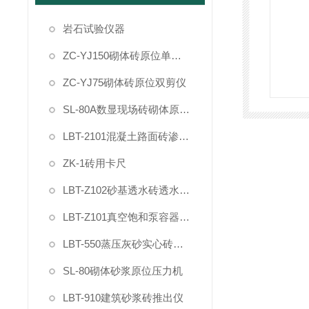
岩石试验仪器
ZC-YJ150砌体砖原位单剪仪
ZC-YJ75砌体砖原位双剪仪
SL-80A数显现场砖砌体原位压力机
LBT-2101混凝土路面砖渗透率测试仪
ZK-1砖用卡尺
LBT-Z102砂基透水砖透水速率测试仪
LBT-Z101真空饱和泵容器装置试验桶
LBT-550蒸压灰砂实心砖干燥收缩率快速试验仪装置
SL-80砌体砂浆原位压力机
LBT-910建筑砂浆砖推出仪