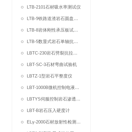
LTB-2101石材吸水率测试仪
LTB-9铁路道渣岩石圆盘耐磨硬度试验机
LTB-8岩体刚性承压板试验仪
LTB-5数显式岩石单轴抗压强度试验机
LBTC-230岩石劈裂抗拉强度夹具
LBT-SC-3石材弯曲试验机
LBTZ-1型岩石平整度仪
LBT-1000B微机控制电液伺服岩石三轴仪
LBTYS伺服控制岩石渗透分析仪
LBT-B岩石压入硬度计
ELγ-2000石材放射性检测仪（智能γ辐射分析仪）