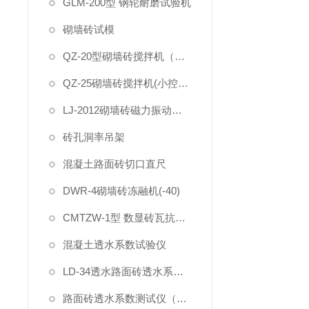
GLM-200型 钢轮耐磨试验机
砌墙砖试模
QZ-20型砌墙砖搅拌机（大控制器）
QZ-25砌墙砖搅拌机(小控制器)
LJ-2012砌墙砖磁力振动台(抛光)-喷漆
砖孔洞率吊架
混凝土路面砖切口直尺
DWR-4砌墙砖冻融机(-40)
CMTZW-1型 数显砖瓦抗折试验机
混凝土透水系数试验仪
LD-34透水路面砖透水系数试验装置
路面砖透水系数测试仪（一体式）