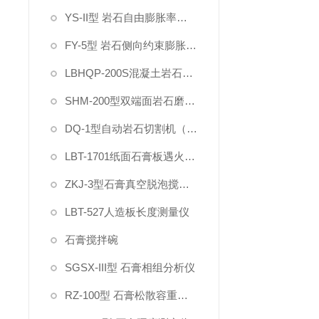
YS-II型 岩石自由膨胀率试验仪
FY-5型 岩石侧向约束膨胀试验仪
LBHQP-200S混凝土岩石双刀切割磨平一体机
SHM-200型双端面岩石磨石机
DQ-1型自动岩石切割机（双刀）
LBT-1701纸面石膏板遇火稳定性测试仪
ZKJ-3型石膏真空脱泡搅拌机
LBT-527人造板长度测量仪
石膏搅拌碗
SGSX-III型 石膏相组分析仪
RZ-100型 石膏松散容重测定仪