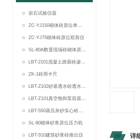
岩石试验仪器
ZC-YJ150砌体砖原位单剪仪
ZC-YJ75砌体砖原位双剪仪
SL-80A数显现场砖砌体原位压力机
LBT-2101混凝土路面砖渗透率测试仪
ZK-1砖用卡尺
LBT-Z102砂基透水砖透水速率测试仪
LBT-Z101真空饱和泵容器装置试验桶
LBT-550蒸压灰砂实心砖干燥收缩率快速试验仪装置
SL-80砌体砂浆原位压力机
LBT-910建筑砂浆砖推出仪
详