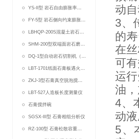
动自
YS-II型 岩石自由膨胀率试验仪
3
、
FY-5型 岩石侧向约束膨胀试验仪
LBHQP-200S混凝土岩石双刀切割磨平一体机
的寿
SHM-200型双端面岩石磨石机
在丝
DQ-1型自动岩石切割机（双刀）
可有
LBT-1701纸面石膏板遇火稳定性测试仪
运行
ZKJ-3型石膏真空脱泡搅拌机
油，
LBT-527人造板长度测量仪
4
、
石膏搅拌碗
动液
SGSX-III型 石膏相组分析仪
5
、
RZ-100型 石膏松散容重测定仪