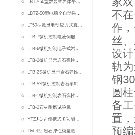
家双
LBTJ-50型数显式岩体平推法原位直剪试验仪
不在
LBTZ-50型电脑全自动采集原位岩土直剪仪
作，
LT50型数显电动应力式直剪仪
LTB-7微机控制电液伺服混凝土岩石直剪仪
丝、
LTB-6微机控制电子式岩石直剪仪
设计
LTB-2微机显示岩石弹性变形模量泊松比试验装置
轨为
LTB-2S微机显示岩石弹性变形模量泊松比试验机
钢
3
LTB-5S微机控制岩石单轴抗压强度试验机
圆柱
LTB-1微机控制岩石弹性模量试验机
备工
LTB-2石材耐磨试验机
置，
YTZJ-1型 便携式多功能岩石直剪仪
预编
TM-4型 岩石弹性模量测定仪