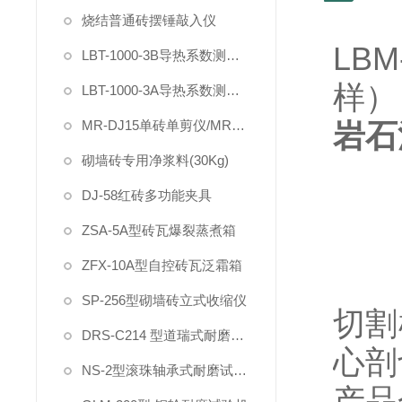
烧结普通砖摆锤敲入仪
LBM
LBT-1000-3B导热系数测定仪（电动加载试件）
样）
LBT-1000-3A导热系数测定仪
MR-DJ15单砖单剪仪/MR-DYS75单砖原位双剪仪
岩石
砌墙砖专用净浆料(30Kg)
DJ-58红砖多功能夹具
ZSA-5A型砖瓦爆裂蒸煮箱
ZFX-10A型自控砖瓦泛霜箱
SP-256型砌墙砖立式收缩仪
切割
DRS-C214 型道瑞式耐磨试验机
心剖
NS-2型滚珠轴承式耐磨试验机
产品