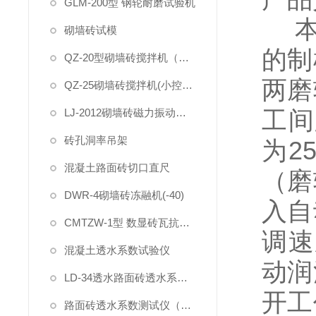
GLM-200型 钢轮耐磨试验机
砌墙砖试模
的制
QZ-20型砌墙砖搅拌机（大控制器）
两磨
QZ-25砌墙砖搅拌机(小控制器)
工间
LJ-2012砌墙砖磁力振动台(抛光)-喷漆
砖孔洞率吊架
为
2
混凝土路面砖切口直尺
（磨
DWR-4砌墙砖冻融机(-40)
入自
CMTZW-1型 数显砖瓦抗折试验机
调速
混凝土透水系数试验仪
动润
LD-34透水路面砖透水系数试验装置
开工
路面砖透水系数测试仪（一体式）