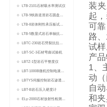
装夹
LTB-2101石材吸水率测试仪
起，
LTB-9铁路道渣岩石圆盘耐磨硬度试验机
可靠
LTB-8岩体刚性承压板试验仪
LTB-5数显式岩石单轴抗压强度试验机
路、
LBTC-230岩石劈裂抗拉强度夹具
试样
LBT-SC-3石材弯曲试验机
产品
LBTZ-1型岩石平整度仪
1
、
LBT-1000B微机控制电液伺服岩石三轴仪
动（
LBTYS伺服控制岩石渗透分析仪
自动
LBT-B岩石压入硬度计
和夹
ELγ-2000石材放射性检测仪（智能γ辐射分析仪）