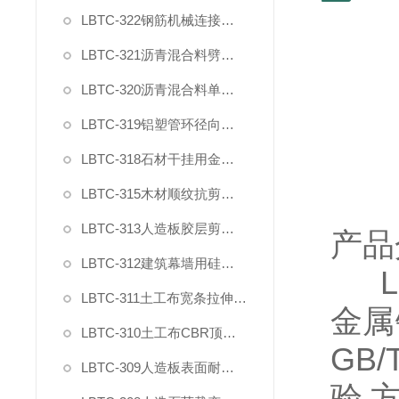
LBTC-322钢筋机械连接残余变形测量仪
LBTC-321沥青混合料劈裂夹具
LBTC-320沥青混合料单轴压缩夹具
LBTC-319铝塑管环径向拉力夹具
LBTC-318石材干挂用金属挂件拉拔强度试验夹具
LBTC-315木材顺纹抗剪强度测试夹具
LBTC-313人造板胶层剪切强度夹具
产品
LBTC-312建筑幕墙用硅酮结构密封胶剪切强度夹具
L
LBTC-311土工布宽条拉伸试验专用引伸计
金属
LBTC-310土工布CBR顶破强力夹具
GB/
LBTC-309人造板表面耐冷热循环性能测定
验