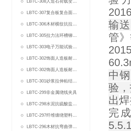
LBTC-308人造石荷载变形试验夹具
201
LBTC-307复合板复合面剪切强度试验夹具
输送
LBTC-306木材横纹抗拉强度试验夹具
管》
LBTC-305拉力法环槽铆钉连接副拉脱试验夹具
201
LBTC-303电子万能试验机薄膜气动夹具
LBTC-302饰面人造板耐开裂钻孔夹具
60.
LBTC-302饰面人造板耐开裂固定夹具
中钢
LBTC-301砂浆拉伸粘结强度用下夹具
验，
LBTC-299非金属绕线夹具
出
焊
LBTC-298水泥抗硫酸盐侵蚀抗折夹具
完
LBTC-297纤维缠绕塑料环形试样拉力盘装置
5.5.
LBTC-296木材抗弯曲弹性模量强度试验夹具