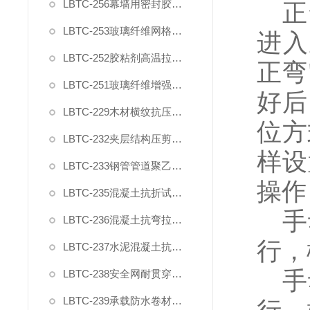
LBTC-256幕墙用密封胶剪切强度夹具
正
LBTC-253玻璃纤维网格布拉伸断裂强力试验夹具
进入
LBTC-252胶粘剂高温拉伸剪切夹具
正弯
LBTC-251玻璃纤维增强水泥四点抗弯装置夹具
好后
LBTC-229木材横纹抗压变形强度测量装置夹具
位方
LBTC-232夹层结构压剪试验装置
样设
LBTC-233钢管管道聚乙烯防腐层弯曲试验模具
操作
LBTC-235混凝土抗折试验装置GBT50081
手
LBTC-236混凝土抗弯拉试验装置JTGE30
行，
LBTC-237水泥混凝土抗弯拉弹性模量试验装置
手
LBTC-238安全网耐贯穿测性能试验夹具棒
LBTC-239承载防水卷材剥离强度模具