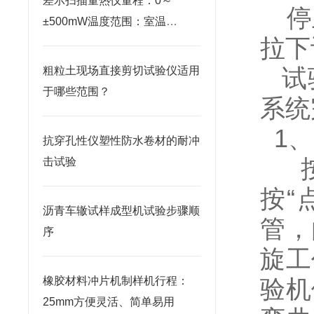
差示扫描量热仪量程：0～
停
±500mW温度范围：室温
拉下
~800℃
试
粗粒土现场直接剪切试验仪适用
于哪些范围？
系统
1
、
抗穿孔性仪塑性防水卷材的耐冲
击试验
按“
沥青车辙试样成型机试验步骤顺
管，
序
旋工
橡胶材料冲片机制样机行程：
验机
25mm方便灵活、简单易用