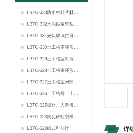
LBTC-333防水材料片材复合强度拉伸粘结夹具
LBTC-332水泥砂浆劈裂抗拉强度试验夹具
LBTC-331光伏玻璃抗弯曲试验夹具
LBTC-330土工格室环形插件节点剥离力夹具
LBTC-329土工格室对拉强度夹具
LBTC-328土工格室环形插件拉拔力夹具
LBTC-327土工格室局部过载夹具
LBTC-326土工格栅、土工布宽条拉伸试验夹具（普钢）
LBTC-325板材、人造板家具封边条90度剥离夹具
LBTC-323陶瓷砖断裂模数和破坏强度夹具
LBTC-323蝶式引伸计
详