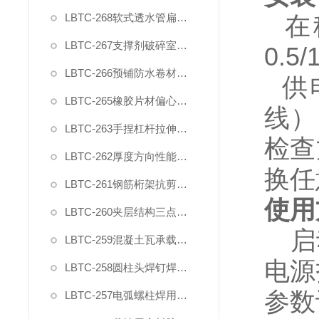
LBTC-268软式透水管扁平耐压力试验压具夹具
在
LBTC-267支撑剂破碎室测试装置
0.5/
LBTC-266预铺防水卷材与后浇混凝土剥离强度试验夹具
供
LBTC-265橡胶片材偏心夹具
线）
LBTC-263手捏杠杆拉伸橡塑夹具
检查
LBTC-262厚度方向性能钢板拉伸试验夹具
换任
LBTC-261钢筋桁架抗剪夹具
使用
LBTC-260夹层结构三点弯曲试验装置夹具
启
LBTC-259混凝土瓦承载力试验夹具
电源
LBTC-258圆柱头焊钉焊接端拉力试验夹具
参数
LBTC-257电弧螺柱焊用圆柱头焊钉弯曲夹具