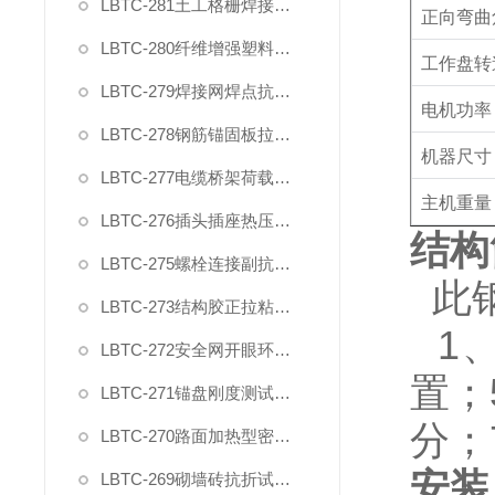
LBTC-281土工格栅焊接点极限剥离力夹具
正向弯曲
LBTC-280纤维增强塑料层间剪切强度试验夹具
工作盘转
LBTC-279焊接网焊点抗拉力夹具
电机功率
LBTC-278钢筋锚固板拉伸夹具
机器尺寸
LBTC-277电缆桥架荷载试验装置
主机重量
LBTC-276插头插座热压缩试验装置
结构
LBTC-275螺栓连接副抗拉荷载夹具
此
LBTC-273结构胶正拉粘结强度试验夹具
1
LBTC-272安全网开眼环扣强力夹具
置；
LBTC-271锚盘刚度测试装置夹具
分；
LBTC-270路面加热型密封胶低温拉伸试件夹具
安装
LBTC-269砌墙砖抗折试验夹具