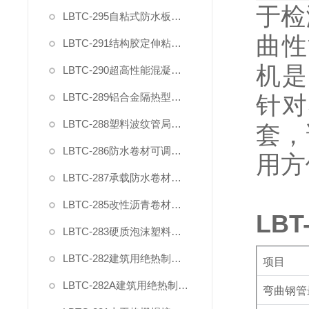
于检
LBTC-295自粘式防水板粘接性能试验装置
曲性
LBTC-291结构胶定伸粘结性夹具
机是
LBTC-290超高性能混凝土轴向抗拉夹具
LBTC-289铝合金隔热型材抗剪夹具
针对
LBTC-288塑料波纹管局部横向荷载压头夹具
套，
LBTC-286防水卷材可调钉杆撕裂夹具
用方
LBTC-287承载防水卷材正拉强度模具
LBTC-285改性沥青卷材防水涂料剪切性能夹具
LBT
LBTC-283硬质泡沫塑料拉伸试验夹具（2025新标准）
LBTC-282建筑用绝热制品剪切夹具(单试样)
项目
LBTC-282A建筑用绝热制品剪切夹具(2型双试样)
弯曲钢管