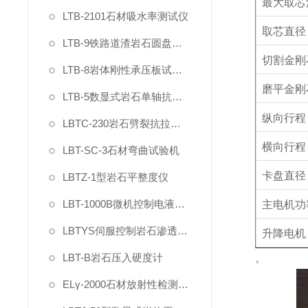
最大取芯
LTB-2101石材吸水率测试仪
取芯直径
LTB-9铁路道渣岩石圆盘耐磨硬度试验机
切割金刚
LTB-8岩体刚性承压板试验仪
磨平金刚
LTB-5数显式岩石单轴抗压强度试验机
纵向行程
LBTC-230岩石劈裂抗拉强度夹具
横向行程
LBT-SC-3石材弯曲试验机
卡盘直径
LBTZ-1型岩石平整度仪
LBT-1000B微机控制电液伺服岩石三轴仪
主电机功
LBTYS伺服控制岩石渗透分析仪
升降电机
LBT-B岩石压入硬度计
。
ELγ-2000石材放射性检测仪（智能γ辐射分析仪）