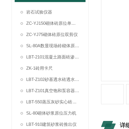
岩石试验仪器
ZC-YJ150砌体砖原位单剪仪
ZC-YJ75砌体砖原位双剪仪
SL-80A数显现场砖砌体原位压力机
LBT-2101混凝土路面砖渗透率测试仪
ZK-1砖用卡尺
LBT-Z102砂基透水砖透水速率测试仪
LBT-Z101真空饱和泵容器装置试验桶
LBT-550蒸压灰砂实心砖干燥收缩率快速试验仪装置
SL-80砌体砂浆原位压力机
LBT-910建筑砂浆砖推出仪
详