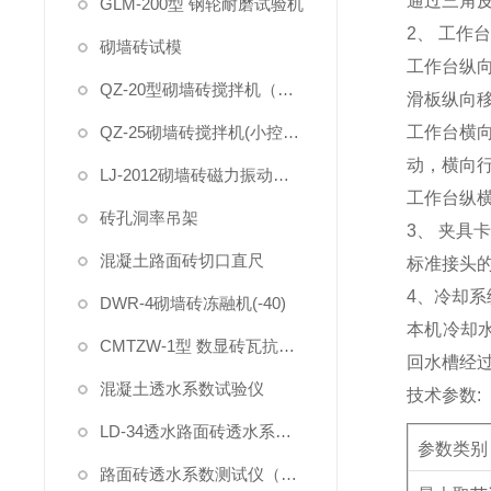
通过三角
GLM-200型 钢轮耐磨试验机
2
、 工作
砌墙砖试模
工作台纵
QZ-20型砌墙砖搅拌机（大控制器）
滑板纵向
QZ-25砌墙砖搅拌机(小控制器)
工作台横
动，横向
LJ-2012砌墙砖磁力振动台(抛光)-喷漆
工作台纵
砖孔洞率吊架
3
、 夹具
混凝土路面砖切口直尺
标准接头
4
、冷却系
DWR-4砌墙砖冻融机(-40)
本机冷却
CMTZW-1型 数显砖瓦抗折试验机
回水槽经
混凝土透水系数试验仪
技术参数
:
LD-34透水路面砖透水系数试验装置
参数类别
路面砖透水系数测试仪（一体式）