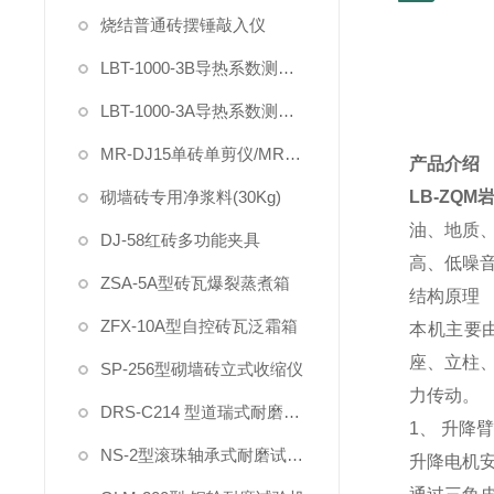
烧结普通砖摆锤敲入仪
LBT-1000-3B导热系数测定仪（电动加载试件）
LBT-1000-3A导热系数测定仪
MR-DJ15单砖单剪仪/MR-DYS75单砖原位双剪仪
产品介绍
砌墙砖专用净浆料(30Kg)
LB-ZQ
油、地质
DJ-58红砖多功能夹具
高、低噪
ZSA-5A型砖瓦爆裂蒸煮箱
结构原理
ZFX-10A型自控砖瓦泛霜箱
本机主要
座、立柱
SP-256型砌墙砖立式收缩仪
力传动。
DRS-C214 型道瑞式耐磨试验机
1
、 升降
NS-2型滚珠轴承式耐磨试验机
升降电机