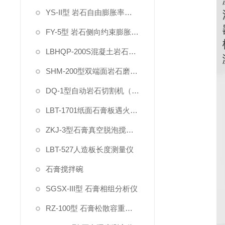
YS-II型 岩石自由膨胀率试验仪
FY-5型 岩石侧向约束膨胀试验仪
LBHQP-200S混凝土岩石双刀切割磨平一体机
SHM-200型双端面岩石磨石机
DQ-1型自动岩石切割机（双刀）
LBT-1701纸面石膏板遇火稳定性测试仪
ZKJ-3型石膏真空脱泡搅拌机
LBT-527人造板长度测量仪
石膏搅拌碗
SGSX-III型 石膏相组分析仪
RZ-100型 石膏松散容重测定仪